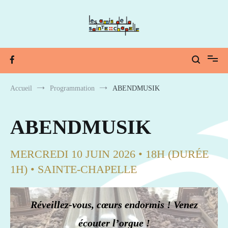
Aller
au
contenu
lesamisdelasaintechapelle.com
Patrimoine, Art et Musique
Accueil
Programmation
ABENDMUSIK
ABENDMUSIK
MERCREDI 10 JUIN 2026 • 18H (DURÉE
1H) • SAINTE-CHAPELLE
Réveillez-vous, cœurs endormis ! Venez
écouter l’orgue !