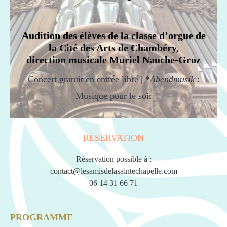
Audition des élèves de la classe d’orgue de
la Cité des Arts de Chambéry,
direction musicale Muriel Nauche-Groz
Concert gratuit en entrée libre | *
Abendmusik
:
Musique pour le soir
RÉSERVATION
Réservation possible à :
contact@lesamisdelasaintechapelle.com
06 14 31 66 71
PROGRAMME