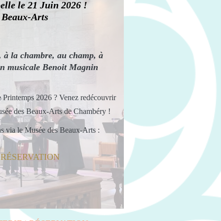
lle le 21 Juin 2026 !
s Beaux-Arts
se, à la chambre, au champ, à
ion musicale Benoit Magnin
de Printemps 2026 ? Venez redécouvrir
Musée des Beaux-Arts de Chambéry !
ons via le Musée des Beaux-Arts :
| RÉSERVATION